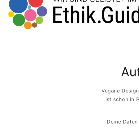
Au
Vegane Designe
ist schon in
Deine Daten 